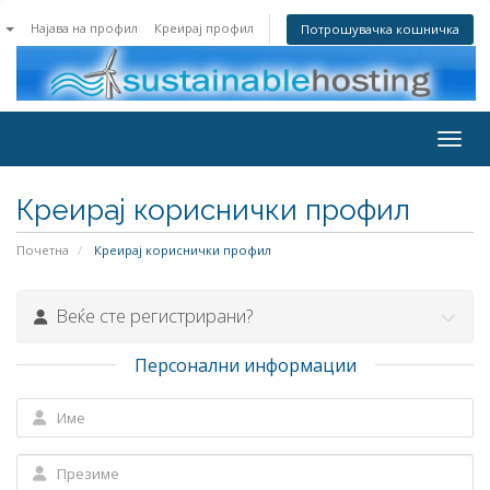
n
Најава на профил
Креирај профил
Потрошувачка кошничка
Toggl
Креирај кориснички профил
Почетна
Креирај кориснички профил
Веќе сте регистрирани?
Персонални информации