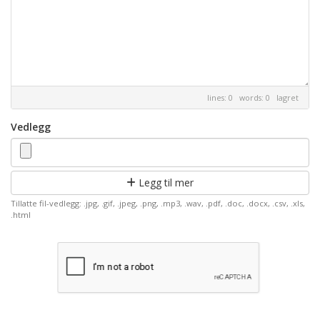
lines: 0 words: 0
lagret
Vedlegg
Legg til mer
Tillatte fil-vedlegg: .jpg, .gif, .jpeg, .png, .mp3, .wav, .pdf, .doc, .docx, .csv, .xls,
.html