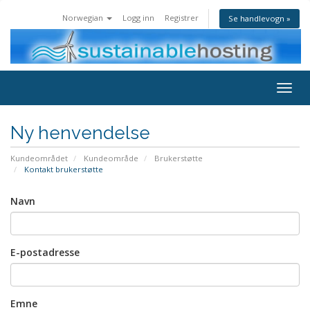
Norwegian
Logg inn
Registrer
Se handlevogn »
Toggl
Ny henvendelse
Kundeområdet
Kundeområde
Brukerstøtte
Kontakt brukerstøtte
Navn
E-postadresse
Emne