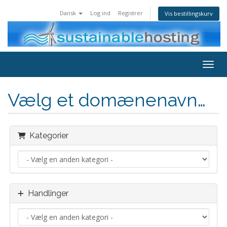
Dansk
Log ind
Registrer
Vis bestillingskurv
Toggl
Vælg et domænenavn…
Kategorier
Handlinger